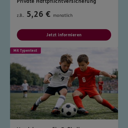
Private Haftpflichtversicherung
5,26 €
z.B..
monatlich
Jetzt informieren
Mit Typentest