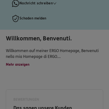
Nachricht schreiben
Schaden melden
Willkommen, Benvenuti.
Willkommen auf meiner ERGO Homepage, Benvenuti
nella mia Homepage di ERGO.
Mehr anzeigen
Qualifizierte, vertrauensvolle und transparente
Dienstleistungen, attraktive Versicherungsprodukte,
persönliche Betreuung, schnelle Schadensregulierung
und vielseitiger Service werden hier großgeschrieben.
Haben Sie dennoch Fragen zu unserem Produkt- und
BEWERTUNGEN
Serviceangebot?
Das sagen unsere Kunden