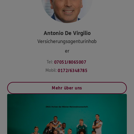
Antonio
De Virgilio
Versicherungsagenturinhab
er
Tel:
07051/8065007
Mobil:
0172/6348785
Mehr über uns