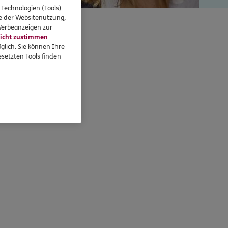
 Technologien (Tools)
se der Websitenutzung,
 Werbeanzeigen zur
ilio
icht zustimmen
glich. Sie können Ihre
setzten Tools finden