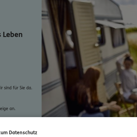
s Leben
 sind für Sie da.
eige an.
 zum Datenschutz