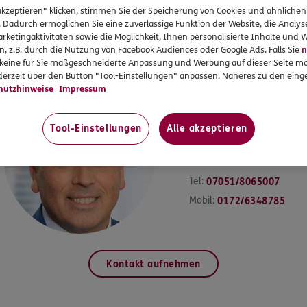
akzeptieren" klicken, stimmen Sie der Speicherung von Cookies und ähnlichen
IN UND UM CALW FÜR SIE DA
. Dadurch ermöglichen Sie eine zuverlässige Funktion der Website, die Analy
rketingaktivitäten sowie die Möglichkeit, Ihnen personalisierte Inhalte und
ndort
ERGO Versicherung Antonio De Virg
n, z.B. durch die Nutzung von Facebook Audiences oder Google Ads. Falls Sie
n
r keine für Sie maßgeschneiderte Anpassung und Werbung auf dieser Seite mö
erzeit über den Button "Tool-Einstellungen" anpassen. Näheres zu den einge
hutzhinweise
Impressum
Antonio
De Virgilio
Tool-Einstellungen
Alle akzeptieren
Versicherungsagenturi
nhaber
Tel:
07051/8065007
Mobil:
0172/6348785
Kontakt aufnehmen