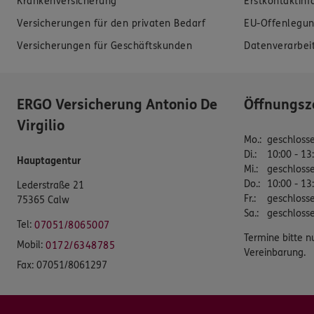
Krankenversicherung
Erstkontaktin
Versicherungen für den privaten Bedarf
EU-Offenlegun
Versicherungen für Geschäftskunden
Datenverarbei
ERGO Versicherung Antonio De
Öffnungsz
Virgilio
Mo.
:
geschloss
Di.
:
10:00 - 13
Hauptagentur
Mi.
:
geschloss
Do.
:
10:00 - 13
Lederstraße 21
Fr.
:
geschloss
75365 Calw
Sa.
:
geschloss
Tel:
07051/8065007
Termine bitte n
Mobil:
0172/6348785
Vereinbarung.
Fax:
07051/8061297