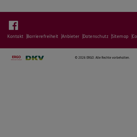
Kontakt
Barrierefreiheit
Anbieter
Datenschutz
Sitemap
Co
©
2026 ERGO. Alle Rechte vorbehalten.