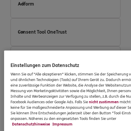
Adform
Consent Tool OneTrust
Fullstory
Einstellungen zum Datenschutz
Wenn Sie auf "Alle akzeptieren" klicken, stimmen Sie der Speicherung 
und ähnlichen Technologien (Tools) auf Ihrem Gerät zu. Dadurch ermö
eine zuverlässige Funktion der Website, die Analyse der Websitenutzun
Facebook Conversion Tracking
Messung von Marketingaktivitäten sowie die Möglichkeit, Ihnen persona
Inhalte und Werbeanzeigen zur Verfügung zu stellen, z.B. durch die N
Facebook Audiences oder Google Ads. Falls Sie
nicht zustimmen
möchten
keine für Sie maßgeschneiderte Anpassung und Werbung auf dieser Se
Sie können Ihre Entscheidungen jederzeit über den Button "Tool-Eins
Facebook Custom Audience
anpassen. Näheres zu den eingesetzten Tools finden Sie unter
Datenschutzhinweise
Impressum