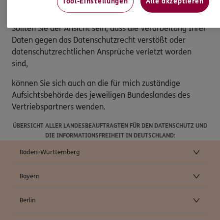
Tool-Einstellungen
Alle akzeptieren
Beschwerderecht
Sollten Sie der Ansicht sein, dass die Verarbeitung Ihrer
Daten gegen das Datenschutzrecht verstößt oder
datenschutzrechtlichen Ansprüche verletzt worden
sind,
können Sie sich auch an die für mich zuständige
Aufsichtsbehörde des jeweiligen Bundeslandes des
Vertriebspartners wenden.
ÜBERSICHT ALLER LANDESBEAUFTRAGTEN FÜR DEN DATENSCHUTZ UND
DIE INFORMATIONSFREIHEIT IN DEUTSCHLAND:
Baden-Württemberg
Bayern
Berlin