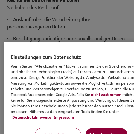
Rechte der betroffenen Personen
Sie haben das Recht auf:
· Auskunft über die Verarbeitung Ihrer
personenbezogenen Daten
· Berichtigung unrichtiger oder unvollständiger Daten
· Löschung Ihrer Daten, sofern keine gesetzlichen
Einstellungen zum Datenschutz
Aufbewahrungspflichten bestehen
Wenn Sie auf "Alle akzeptieren" klicken, stimmen Sie der Speicherung 
· Einschränkung der Verarbeitung
und ähnlichen Technologien (Tools) auf Ihrem Gerät zu. Dadurch ermö
eine zuverlässige Funktion der Website, die Analyse der Websitenutzun
· Widerspruch gegen die Verarbeitung Ihrer Daten
Messung von Marketingaktivitäten sowie die Möglichkeit, Ihnen persona
Inhalte und Werbeanzeigen zur Verfügung zu stellen, z.B. durch die N
· Datenübertragung an einen anderen
Facebook Audiences oder Google Ads. Falls Sie
nicht zustimmen
möchten
keine für Sie maßgeschneiderte Anpassung und Werbung auf dieser Se
Verantwortlichen
Sie können Ihre Entscheidungen jederzeit über den Button "Tool-Eins
anpassen. Näheres zu den eingesetzten Tools finden Sie unter
Möchten Sie von Ihren Rechten Gebrauch machen,
Datenschutzhinweise
Impressum
genügt eine E-Mail an:
Antonio.De.Virgilio@ergo.de.