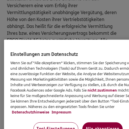
Versicherern eine vom Erfolg ihrer
Vermittlungstätigkeit unabhängige Vergütung, deren
Höhe von den Kosten ihrer Vertriebstätigkeiten
abhängt. Das heißt für die erfolgreiche Vermittlung
Ihres bzw. eines Versicherungsvertrags bekommt die
ERGO Direkt AG keine zusätzliche Vergütung. Alle
Kostenerstattungs- und Vergütungsansprüche sind
bereits in der Versicherungsprämie enthalten [und
Einstellungen zum Datenschutz
müssen von Ihnen nicht gesondert gezahlt werden].
Wenn Sie auf "Alle akzeptieren" klicken, stimmen Sie der Speicherung 
und ähnlichen Technologien (Tools) auf Ihrem Gerät zu. Dadurch ermö
Nach oben
eine zuverlässige Funktion der Website, die Analyse der Websitenutzun
Messung von Marketingaktivitäten sowie die Möglichkeit, Ihnen persona
Inhalte und Werbeanzeigen zur Verfügung zu stellen, z.B. durch die N
Facebook Audiences oder Google Ads. Falls Sie
nicht zustimmen
möchten
HINWEIS
keine für Sie maßgeschneiderte Anpassung und Werbung auf dieser Se
Wichtiges aus dem Vermittlerrecht
Sie können Ihre Entscheidungen jederzeit über den Button "Tool-Eins
anpassen. Näheres zu den eingesetzten Tools finden Sie unter
Datenschutzhinweise
Impressum
Ich bin verpflichtet, Ihnen Auskünfte zu meiner
Person zu geben. Sowohl Ihr Schutz als Verbraucher
Tool-Einstellungen
Alle akzeptieren