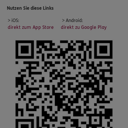
Nutzen Sie diese Links
> iOS:
> Android:
direkt zum App Store
direkt zu Google Play